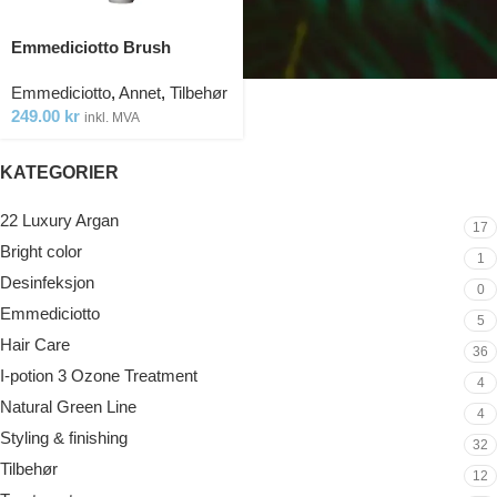
Emmediciotto Brush
Emmediciotto
,
Annet
,
Tilbehør
249.00
kr
inkl. MVA
KATEGORIER
22 Luxury Argan
17
Bright color
1
Desinfeksjon
0
Emmediciotto
5
Hair Care
36
I-potion 3 Ozone Treatment
4
Natural Green Line
4
Styling & finishing
32
Tilbehør
12